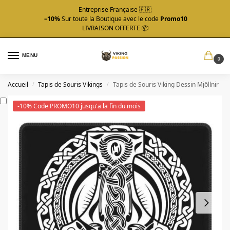
Entreprise Française 🇫🇷
–10%
Sur toute la Boutique avec le code
Promo10
LIVRAISON OFFERTE 📦
MENU
0
Accueil
Tapis de Souris Vikings
Tapis de Souris Viking Dessin Mjöllnir
/
/
-10% Code PROMO10 jusqu'a la fin du mois