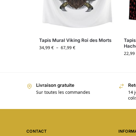
Tapis Mural Viking Roi des Morts
Tapis
Hach
34,99
€
–
67,99
€
22,99
Livraison gratuite
Ret
Sur toutes les commandes
14 j
col
CONTACT
INFORM