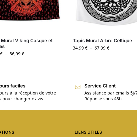
 Mural Viking Casque et
Tapis Mural Arbre Celtique
es
34,99
€
–
67,99
€
€
–
56,99
€
ours faciles
Service Client
ours à la réception de votre
Assistance par emails 5j/
is pour changer d'avis
Réponse sous 48h
ATIONS
LIENS UTILES