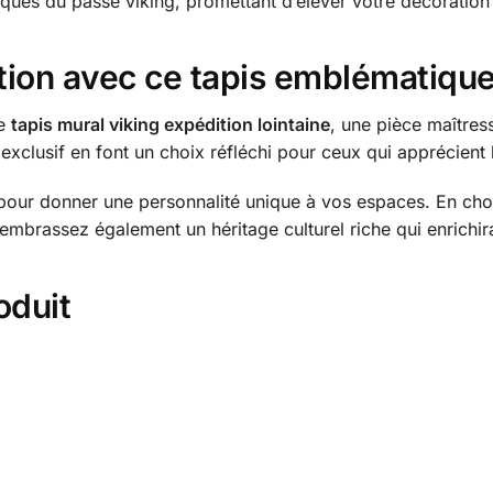
tiques du passé viking, promettant d’élever votre décoration
tion avec ce tapis emblématiqu
le
tapis mural viking expédition lointaine
, une pièce maîtres
exclusif en font un choix réfléchi pour ceux qui apprécient l’a
pour donner une personnalité unique à vos espaces. En chois
embrassez également un héritage culturel riche qui enrichir
oduit