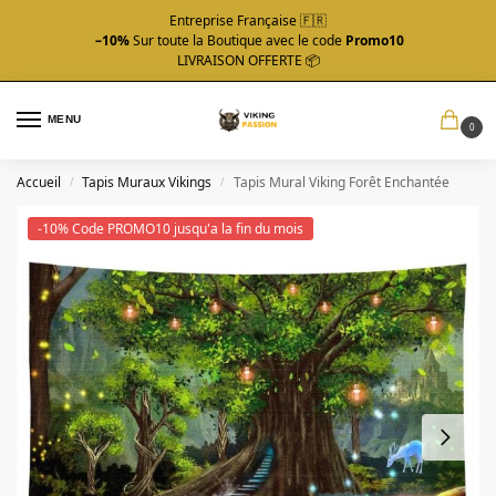
Entreprise Française 🇫🇷
–10%
Sur toute la Boutique avec le code
Promo10
LIVRAISON OFFERTE 📦
MENU
0
Accueil
Tapis Muraux Vikings
Tapis Mural Viking Forêt Enchantée
/
/
-10% Code PROMO10 jusqu'a la fin du mois